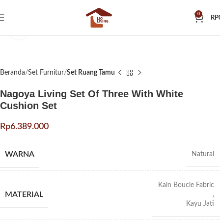
0
RP
Klik untuk memperbesar
Beranda
Set Furnitur
Set Ruang Tamu
Nagoya Living Set Of Three With White
Cushion Set
Rp
WARNA
Natural
Kain Boucle Fabric
MATERIAL
,
Kayu Jati