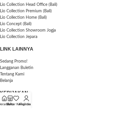
Lio Collection Head Office (Bali)
Lio Collection Premium (Bali)
Lio Collection Home (Bali)
Lio Concept (Bali)
Lio Collection Showroom Jogja
Lio Collection Jepara
LINK LAINNYA
Sedang Promo!
Langganan Buletin
Tentang Kami
Belanja
KEBIJAKAN
Beranda
Daftar Keinginan
Toko
Akun Saya
Kebijakan Privasi
Pengembalian Dana dan Pengembalian Barang
Pengiriman
Syarat & Ketentuan