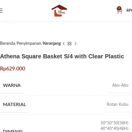
0
RP
Klik untuk memperbesar
Beranda
Penyimpanan
Keranjang
Athena Square Basket S/4 with Clear Plastic
Rp
WARNA
Abu-Abu
MATERIAL
Rotan Kubu
50*50*50(58H)
40*40*40(48H)
DIMENSI