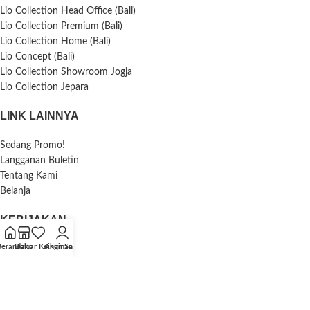
Lio Collection Head Office (Bali)
Lio Collection Premium (Bali)
Lio Collection Home (Bali)
Lio Concept (Bali)
Lio Collection Showroom Jogja
Lio Collection Jepara
LINK LAINNYA
Sedang Promo!
Langganan Buletin
Tentang Kami
Belanja
KEBIJAKAN
Beranda
Daftar Keinginan
Toko
Akun Saya
Kebijakan Privasi
Pengembalian Dana dan Pengembalian Barang
Pengiriman
Syarat & Ketentuan